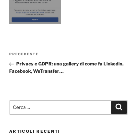
Navigazione
Articolo
PRECEDENTE
articoli
precedente:
Privacy e GDPR: una gallery di come fa Linkedin,
Facebook, WeTransfer…
Cerca:
Cerca
ARTICOLI RECENTI