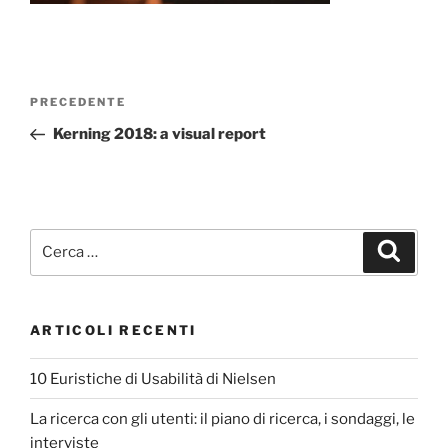
Navigazione
Articolo
PRECEDENTE
articoli
precedente:
Kerning 2018: a visual report
Cerca:
Cerca
ARTICOLI RECENTI
10 Euristiche di Usabilità di Nielsen
La ricerca con gli utenti: il piano di ricerca, i sondaggi, le
interviste