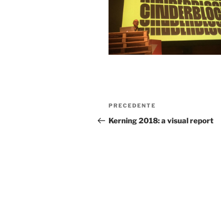
Navigazione
Articolo
PRECEDENTE
articoli
precedente:
Kerning 2018: a visual report