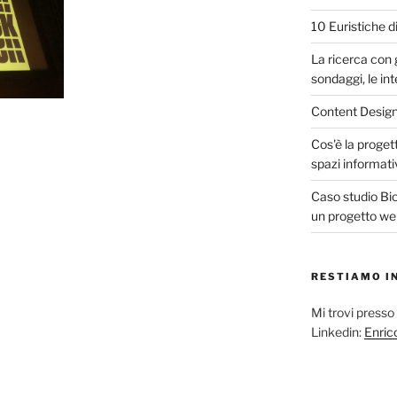
10 Euristiche di
La ricerca con gl
sondaggi, le int
Content Design
Cos'è la progett
spazi informati
Caso studio Biov
un progetto w
RESTIAMO I
Mi trovi presso
Linkedin:
Enric