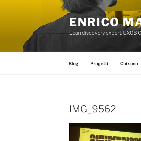
Salta
al
ENRICO MA
contenuto
Lean discovery expert, UXQB C
Blog
Progetti
Chi sono
IMG_9562