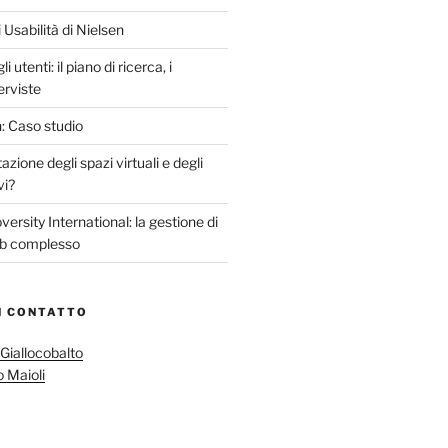
 Usabilità di Nielsen
i utenti: il piano di ricerca, i
erviste
: Caso studio
azione degli spazi virtuali e degli
vi?
ersity International: la gestione di
eb complesso
N CONTATTO
Giallocobalto
o Maioli